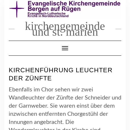
Skip
to
content
kirchengemeinde
und st. marien
Toggle Navigation
KIRCHENFÜHRUNG LEUCHTER
DER ZÜNFTE
Ebenfalls im Chor sehen wir zwei
Wandleuchter der Zünfte der Schneider und
der Garnweber. Sie waren einst über dem
inzwischen entfernten Chorgestühl der
Innungen angebracht. Die