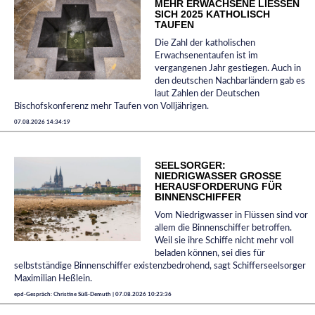
MEHR ERWACHSENE LIESSEN S
ICH 2025 KATHOLISCH T
AUFEN
Die Zahl der katholischen
Erwachsenentaufen ist im
vergangenen Jahr gestiegen. Auch in
den deutschen Nachbarländern gab es
laut Zahlen der Deutschen
Bischofskonferenz mehr Taufen von Volljährigen.
07.08.2026 14:34:19
SEELSORGER:
NIEDRIGWASSER GROSSE H
ERAUSFORDERUNG FÜR B
INNENSCHIFFER
Vom Niedrigwasser in Flüssen sind vor
allem die Binnenschiffer betroffen.
Weil sie ihre Schiffe nicht mehr voll
beladen können, sei dies für
selbstständige Binnenschiffer existenzbedrohend, sagt Schifferseelsorger
Maximilian Heßlein.
epd-Gespräch: Christine Süß-Demuth | 07.08.2026 10:23:36