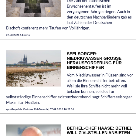
Die Zahl der katholischen
Erwachsenentaufen ist im
vergangenen Jahr gestiegen. Auch in
den deutschen Nachbarländern gab es
laut Zahlen der Deutschen
Bischofskonferenz mehr Taufen von Volljährigen.
07.08.2026 14:34:19
SEELSORGER:
NIEDRIGWASSER GROSSE H
ERAUSFORDERUNG FÜR B
INNENSCHIFFER
Vom Niedrigwasser in Flüssen sind vor
allem die Binnenschiffer betroffen.
Weil sie ihre Schiffe nicht mehr voll
beladen können, sei dies für
selbstständige Binnenschiffer existenzbedrohend, sagt Schifferseelsorger
Maximilian Heßlein.
epd-Gespräch: Christine Süß-Demuth | 07.08.2026 10:23:36
BETHEL-CHEF HAASE: BETHEL
WILL ZIVI-STELLEN ANBIETEN