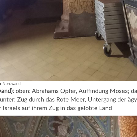
er Nordwand
wand):
oben: Abrahams Opfer, Auffindung Moses; da
nter: Zug durch das Rote Meer, Untergang der ägyp
 Israels auf ihrem Zug in das gelobte Land