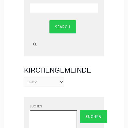
SEARCH
Searching
is
in
KIRCHENGEMEINDE
progress
SUCHEN
SUCHEN