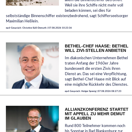
allem die Binnenschiffer betroffen.
Weil sie ihre Schiffe nicht mehr voll
beladen können, sei dies für
selbstständige Binnenschiffer existenzbedrohend, sagt Schifferseelsorger
Maximilian Heßlein.
epd-Gespräch: Christine Süß-Demuth | 07.08.2026 10:23:36
BETHEL-CHEF HAASE: BETHEL
WILL ZIVI-STELLEN ANBIETEN
Im diakonischen Unternehmen Bethel
traten Anfang der 1960er Jahre
bundesweit die ersten Zivis ihren
Dienst an. Das sei eine Verpflichtung,
sagt Bethel-Chef Haase mit Blick auf
eine mögliche Rückkehr des Dienstes.
epd-Gespräch: Holger Spierig | 07.08.2026 08:27:23
ALLIANZKONFERENZ STARTET
MIT APPELL ZU MEHR DEMUT
IM GLAUBEN
Rund 800 Teilnehmer kommen noch
bis Sonntag in Bad Blankenburg zur