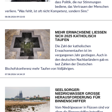
dass Politik, die nur Stimmungen
bediene, das Vertrauen der Menschen
verliere. "Was fehlt, ist oft nicht Kompetenz, sondern Sinn."
08.08.2026 09:52:03
MEHR ERWACHSENE LIESSEN S
ICH 2025 KATHOLISCH T
AUFEN
Die Zahl der katholischen
Erwachsenentaufen ist im
vergangenen Jahr gestiegen. Auch in
den deutschen Nachbarländern gab es
laut Zahlen der Deutschen
Bischofskonferenz mehr Taufen von Volljährigen.
07.08.2026 14:34:19
SEELSORGER:
NIEDRIGWASSER GROSSE H
ERAUSFORDERUNG FÜR B
INNENSCHIFFER
Vom Niedrigwasser in Flüssen sind vor