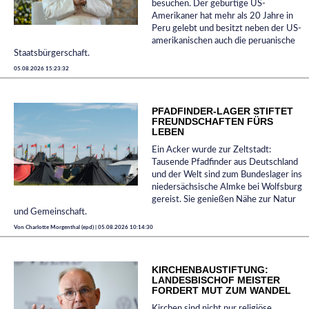
besuchen. Der gebürtige US-
Amerikaner hat mehr als 20 Jahre in
Peru gelebt und besitzt neben der US-
amerikanischen auch die peruanische
Staatsbürgerschaft.
05.08.2026 15:23:32
PFADFINDER-LAGER STIFTET
FREUNDSCHAFTEN FÜRS
LEBEN
Ein Acker wurde zur Zeltstadt:
Tausende Pfadfinder aus Deutschland
und der Welt sind zum Bundeslager ins
niedersächsische Almke bei Wolfsburg
gereist. Sie genießen Nähe zur Natur
und Gemeinschaft.
Von Charlotte Morgenthal (epd) | 05.08.2026 10:14:30
KIRCHENBAUSTIFTUNG:
LANDESBISCHOF MEISTER
FORDERT MUT ZUM WANDEL
Kirchen sind nicht nur religiöse